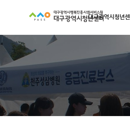
대구광역시청년센
대구광역시청년센터
찾아오시는길
조직 구성
인사말