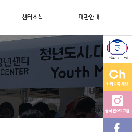
센터소식
대관안내
뉴스레터(~2023)
계약현황 공시
자료집
영상
다온나그래
활동그래