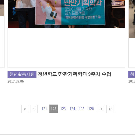
청년학교 딴판기획학과 9주차 수업
청년활동지원
청
2017.09.06
2017
121
122
123
124
125
126