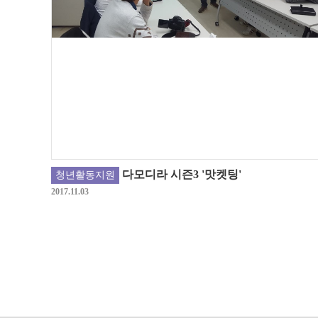
다모디라 시즌3 '맛켓팅'
청년활동지원
2017.11.03