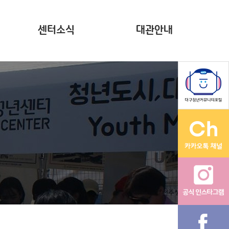
센터소식
대관안내
뉴스레터(~2023)
계약현황 공시
자료집
영상
다온나그래
활동그래