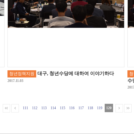
대구, 청년수당에 대하여 이야기하다
청년정책지원
청
수
2017.11.03
2017
111
112
113
114
115
116
117
118
119
120