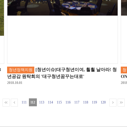
8
[청년이슈]대구청년이여, 훨훨 날아라! 청
청년정책지원
청
년공감 원탁회의 '대구청년꿈꾸는대로'
O
2018.10.01
2018
111
112
113
114
115
116
117
118
119
120