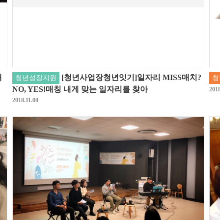
대
[청년사업장청년잇기]일자리 MISS매치?
청년성장지원
청
NO, YES!매칭 내게 맞는 일자리를 찾아
2018
2018.11.08