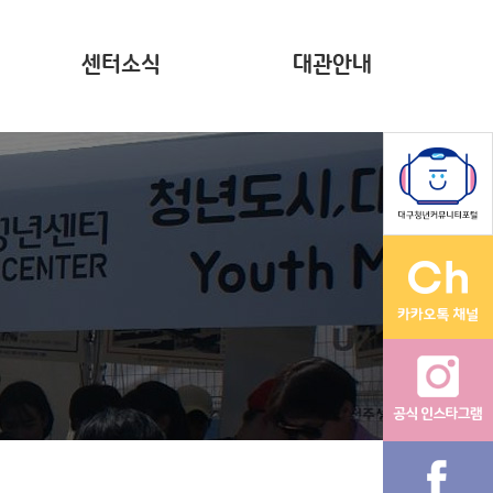
센터소식
대관안내
뉴스레터(~2023)
계약현황 공시
자료집
영상
다온나그래
활동그래