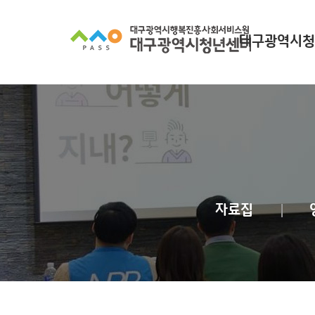
대구광역시청
대구광역시청년
찾아오시
조직 구
인사말
자료집