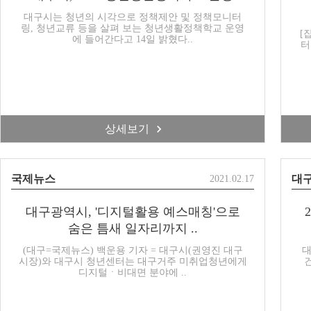
대구시는 청년의 시각으로 정책제안 및 정책모니터
링, 청년교류 등을 살펴 보는 청년생활정책학교 운영
[
에 들어간다고 14일 밝혔다..
터
상세보기
국제뉴스
대
2021.02.17
대구광역시, '디지털활용 예스매칭'으로
숨은 틈새 일자리까지 ..
(대구=국제뉴스) 백운용 기자 = 대구시(권영진 대구
대
시장)와 대구시 청년센터는 대구거주 미취업청년에게
디지털ㆍ비대면 분야에 ..