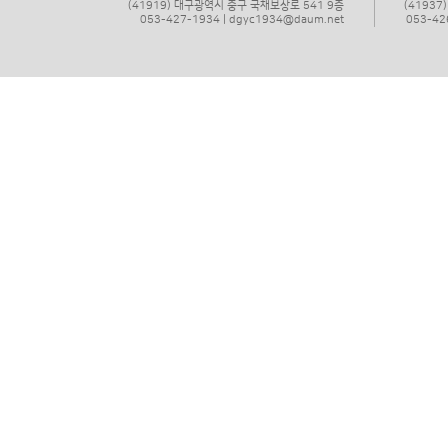
(41919) 대구광역시 중구 국채보상로 541 9층
(4193
053-427-1934 | dgyc1934@daum.net
053-42