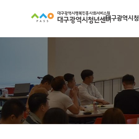
대구광역시청
대구광역시청년
찾아오시
조직 구
인사말