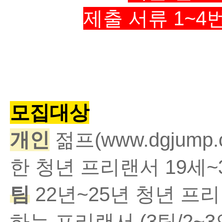
제출 서류 1~4
모집대상
개인
젊프
(www.dgjump.
한 청년 프리랜서
19
세
~
팀
22
년
~25
년 청년 프
하는 프리랜서
(3팀/
2~3