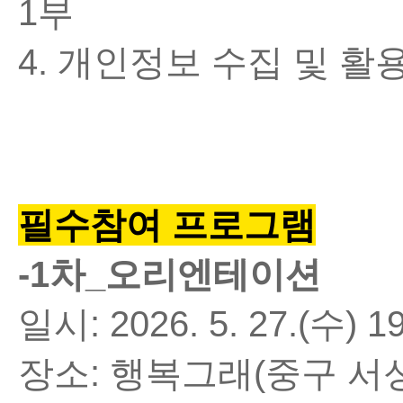
1부
4. 개인정보 수집 및 활
필수참여 프로그램
-1
차
_
오리엔테이션
일시
: 2026. 5. 27.(
수
) 1
장소
:
행복그래
(
중구 서