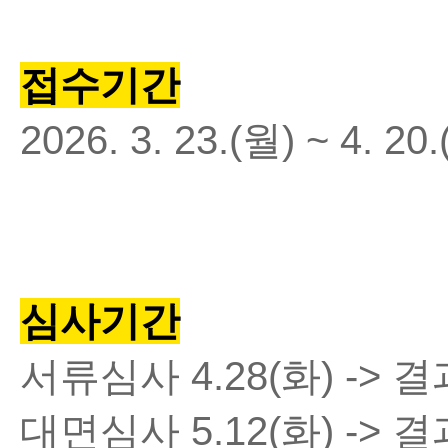
접수기간
2026. 3. 23.(
월
) ~ 4. 20.
심사기간
서류심사
4.28(
화
) ->
결
대면심사
5.12(
화
) ->
결