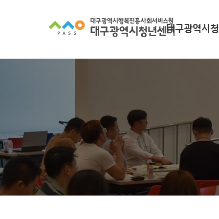
대구광역시청
대구광역시청년
찾아오시
조직 구
인사말