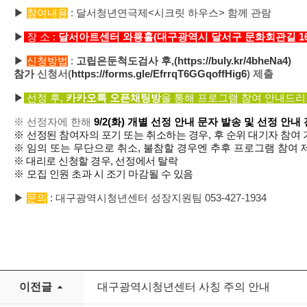
▶
참여내용
: 달서청년연극제<시크릿 하우스> 함께 관람
▶
장 소
:
달서아트센터 와룡홀
(
대구광역시 달서구 문화회관길 16
▶
신청방법
:
고립은둔척도검사 후
,(
https://buly.kr/4bheNa4
)
참가
신청서(
https://forms.gle/EfrrqT6GGqoffHig6
)
제출
▶
선정 후,
카카오톡 오픈채팅방
을 통해 프로그램 참여 안내드리
※
선정자에 한해
9
/2
(화
)
개별 선정 안내 문자 발송 및 선정 안내
※
선정된 참여자의 포기 또는 취소하는 경우
,
후 순위 대기자 참여
※ 임의 또는 무단으로 취소, 불참할 경우엔 추후 프로그램 참여 
※ 대리로 신청할 경우, 선정에서 탈락
※
모집 인원 초과 시 조기 마감될 수 있음
▶
문의
: 대구광역시청년센터 성장지원팀 053-427-1934
이전글
대구광역시청년센터 사칭 주의 안내