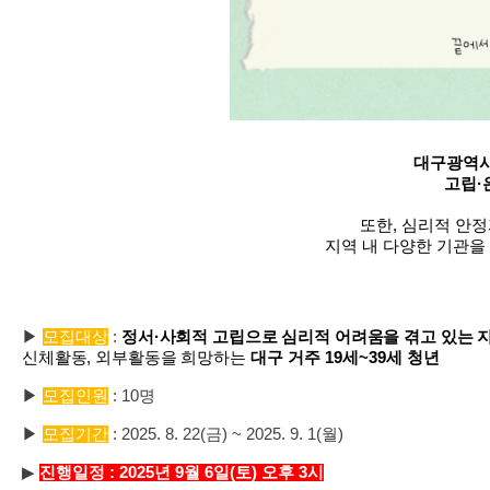
대구광역
고립·
또한, 심리적 안
지역 내 다양한 기관을
▶
모집대상
:
정서
·
사회적 고립으로 심리적 어려움을 겪고 있는 
신체활동, 외부활동을 희망하는
대구 거주
19
세
~39
세 청년
▶
모집인원
: 10
명
▶
모집기간
: 2025. 8. 22(금) ~ 2025. 9. 1(월)
▶
진행일
정
: 2025
년
9
월
6
일
(토
) 오후 3시