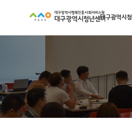
대구광역시청
대구광역시청년
찾아오시
조직 구
인사말