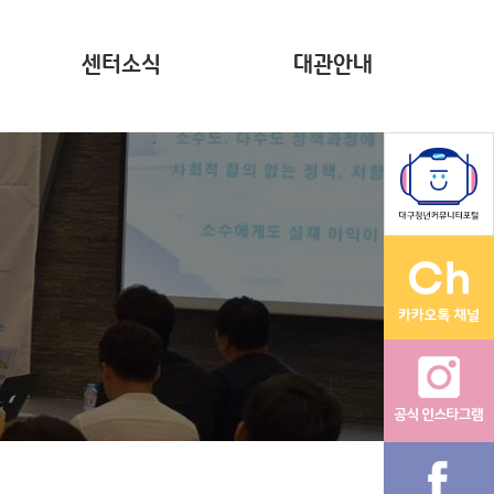
센터소식
대관안내
뉴스레터(~2023)
계약현황 공시
자료집
영상
다온나그래
활동그래