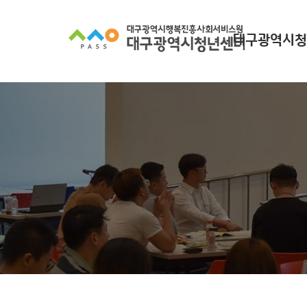
대구광역시청
대구광역시청년
찾아오시
조직 구
인사말