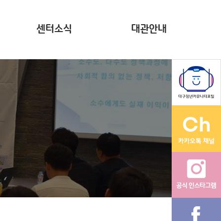
센터소식
대관안내
뉴스레터(~2023)
계약현황 공시
자료집
영상
다온나그래
활동그래