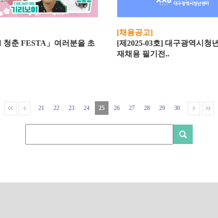
[채용공고]
iM 청춘 FESTA」여러분을 초
[제2025-03호] 대구광역시청
재채용 필기전..
21
22
23
24
25
26
27
28
29
30