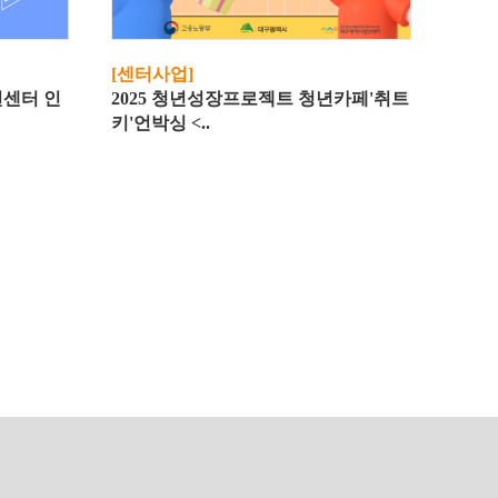
[센터사업]
년센터 인
2025 청년성장프로젝트 청년카페'취트
키'언박싱 <..