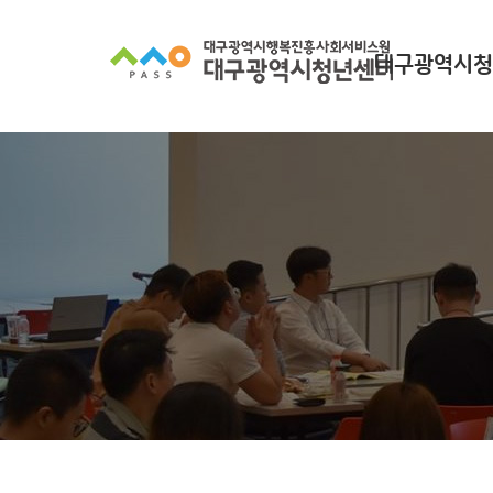
대구광역시청
대구광역시청년
찾아오시
조직 구
인사말