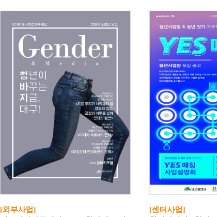
[외부사업]
[센터사업]