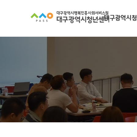
대구광역시청
대구광역시청년
찾아오시
조직 구
인사말