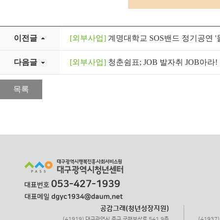
이전글
[외부사업]
계명대학교 SOS밴드 정기공연 '
다음글
[외부사업]
청춘쉼표; JOB 발자취 JOB아라
목록
공감그래(청년성장지원)
(41919) 대구광역시 중구 국채보상로 541 9층
(4193