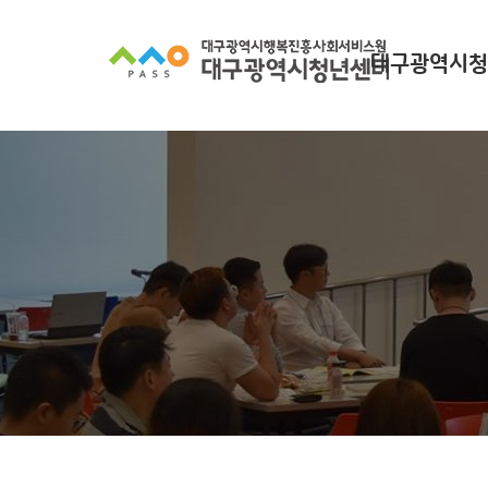
대구광역시청
대구광역시청년
찾아오시
조직 구
인사말