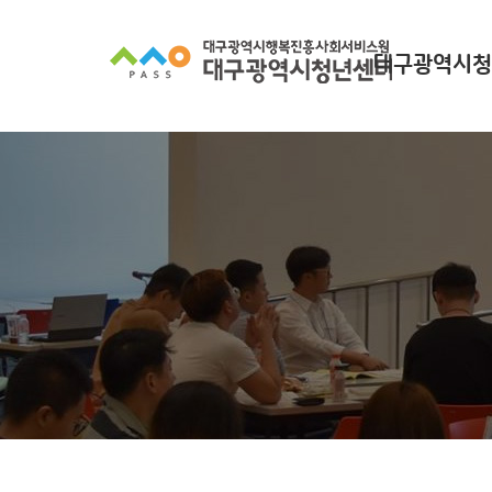
대구광역시청
대구광역시청년
찾아오시
조직 구
인사말