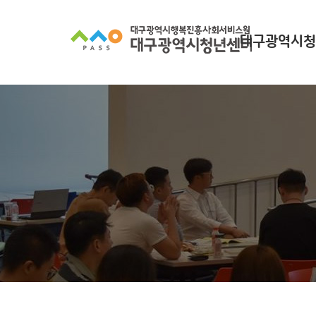
대구광역시청
대구광역시청년
찾아오시
조직 구
인사말