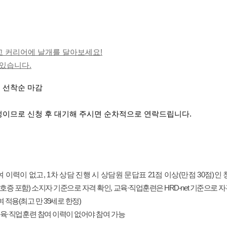
고 커리어에 날개를 달아보세요
!
 있습니다
.
 선착순 마감
정이므로 신청 후 대기해 주시면 순차적으로 연락드립니다
.
여 이력이 없고
, 1
차 상담 진행 시 상담원 문답표
21
점 이상
(
만점
30
점
)
인 
호증 포함
)
소지자 기준으로 자격 확인
,
교육
·
직업훈련은
HRD-net
기준으로 자
여 적용
(
최고 만
39
세로 한정
)
육
·
직업훈련 참여 이력이 없어야 참여 가능