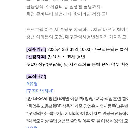
금융상식
,
주거강의 등 실생활 꿀팁까지
!
취업 준비부터 실전까지
,
함께라면 걱정 끝
!
프로그램 이수 시 수당도 지급하니
,
지금 바로 신청하
청년 여러분의 도전
,
대구광역시청년센터가 기다리고
[
접수기간
]
2025
년
3
월
31
일
10:00 ~ /
구직문답표 회신
[
신청자격
]
만
18
세
~ 39
세 청년
※
1
차 상담
(
문답표
)
및 자격조회를 통해 승인 여부 확
[모집대상
]
A
유형
[
구직단념청년
]
(
만
18~34
세 청년
)
6
개월 이상 취
(
창
)
업
·
교육
·
직업훈련 참
*
취업은 고용보험
DB
상용직 기준
,
창업은 사업자등록
(
고유번
*
군 경력자는 복무기간에 비례하여 참여 제한 연령을 연동하
*
대학교 이상 졸업 청년은 졸업일 이후
6
개월 이상 취
(
창
)
업
·
교