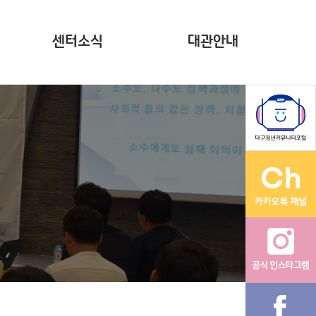
센터소식
대관안내
뉴스레터(~2023)
계약현황 공시
자료집
영상
다온나그래
활동그래