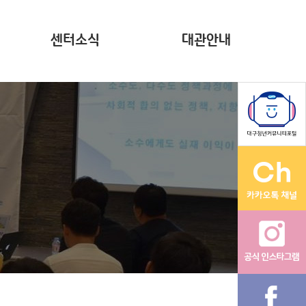
센터소식
대관안내
뉴스레터(~2023)
계약현황 공시
자료집
영상
다온나그래
활동그래