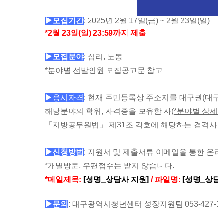
▶모집기간
: 2025년 2월 17일(금) ~ 2월 23일(일)
*2월 23일(일) 23:59까지 제출
▶모집분야
: 심리, 노동
*분야별 선발인원 모집공고문 참고
▶응시자격
: 현재 주민등록상 주소지를 대구권(대구
해당분야의 학위, 자격증을 보유한 자(
*분야별 상
「지방공무원법」 제31조 각호에 해당하는 결격사
▶신청방법
: 지원서 및 제출서류 이메일을 통한 온
*개별방문, 우편접수는 받지 않습니다.
*
메일제목:
[성명_상담사 지원]
/ 파일명:
[성명_상
▶문의
: 대구광역시청년센터 성장지원팀 053-427-1