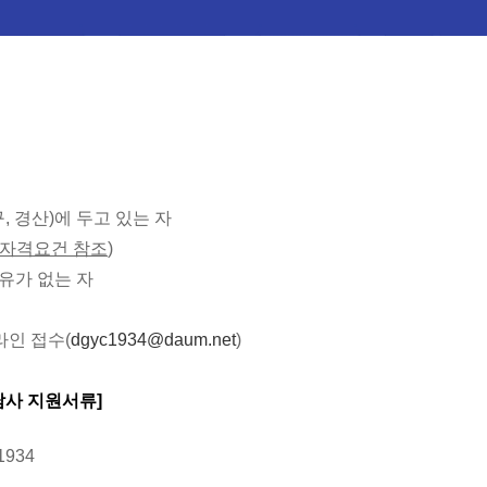
, 경산)에 두고 있는 자
세자격요건 참조
)
유가 없는 자
라인 접수(
dgyc1934@daum.net
)
담사 지원서류]
934