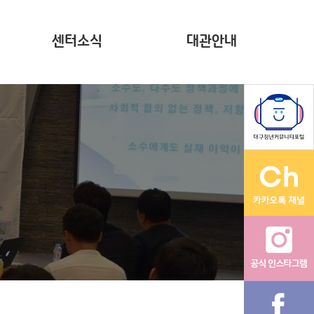
센터소식
대관안내
뉴스레터(~2023)
계약현황 공시
자료집
영상
다온나그래
활동그래