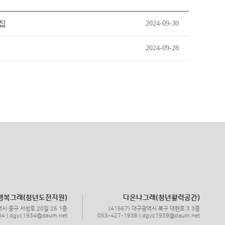
집
2024-09-30
2024-09-28
행복그래(청년도전지원)
다온나그래(청년활력공간)
역시 중구 서성로 20길 25 1층
(41567) 대구광역시 북구 대현로 3 3층
34 | dgyc1934@daum.net
053-427-1938 | dgyc1939@daum.net