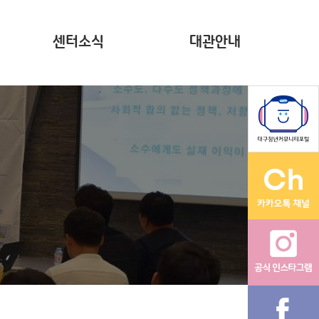
센터소식
대관안내
뉴스레터(~2023)
계약현황 공시
자료집
영상
다온나그래
활동그래