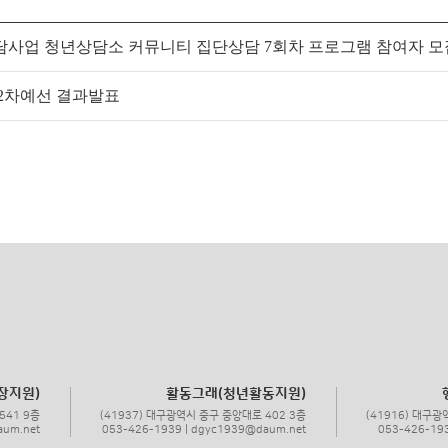
담사업 청년상담소 커뮤니티 집단상담 7회차 프로그램 참여자 모
 2차예선 결과발표
장지원)
활동그래(청년활동지원)
541 9층
(41937) 대구광역시 중구 중앙대로 402 3층
(41916) 대구광
aum.net
053-426-1939 | dgyc1939@daum.net
053-426-19