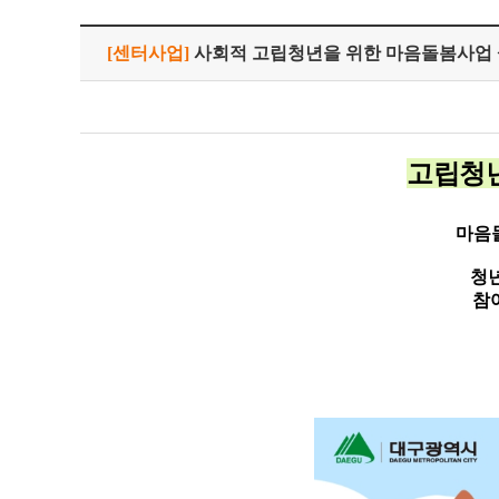
[센터사업]
사회적 고립청년을 위한 마음돌봄사업 
고립청년
마음
청
참