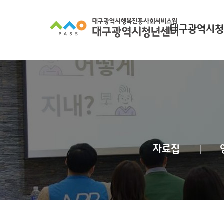
대구광역시청
대구광역시청년
찾아오시
조직 구
인사말
자료집