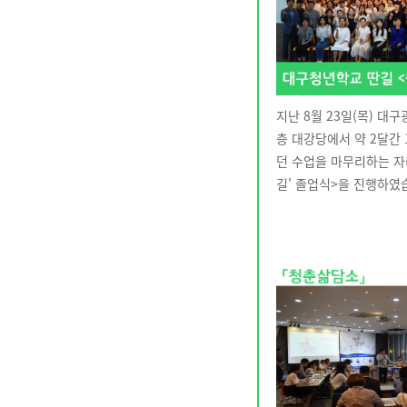
지난 8월 23일(목) 
층 대강당에서 약 2달간
던 수업을 마무리하는 자
길' 졸업식>을 진행하였