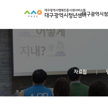
대구광역시청
대구광역시청년
찾아오시
조직 구
인사말
자료집